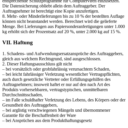
entsprechende Schutzprogramme für Computerviren einzusetzen.
Die Datensicherung obliebt allein dem Auftraggeber. Der
Auftragnehmer ist berechtigt eine Kopie anzufertigen.
8. Mehr- oder Minderlieferungen bis zu 10 % der bestellten Auflage
können nicht beanstandet werden. Berechnet wird die gelieferte
Menge. Bei Lieferungen aus Papiersonderanfertigungen unter 1.000
kg erhöht sich der Prozentsatz auf 20 %, unter 2.000 kg auf 15 %.
VII. Haftung
1. Schadens- und Aufwendungsersatzansprüche des Auftraggebers,
gleich aus welchem Rechtsgrund, sind ausgeschlossen.
2. Dieser Haftungsausschluss gilt nicht
– bei vorsätzlich oder grobfahrlässig verursachtem Schaden,
– bei leicht fahrlässiger Verletzung wesentlicher Vertragspflichten,
auch durch gesetzliche Vertreter oder Erfüllungsgehilfen des
Auftragnehmers; insoweit haftet er nur auf den nach Art des
Produkts vorhersehbaren, vertragstypischen, unmittelbaren
Durchschnittsschaden,
– im Falle schuldhafter Verletzung des Lebens, des Körpers oder der
Gesundheit des Auftraggebers,
– bei arglistig verschwiegenen Mängeln und übernommener
Garantie für die Beschaffenheit der Ware
– bei Ansprüchen aus dem Produkthaftungsgesetz