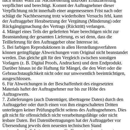
nach seiner Wahl zur Nachbesserung und/oder Ersatzlieferung
verpflichtet und berechtigt. Kommt der Auftragnehmer dieser
Verpflichtung nicht innerhalb einer angemessenen Frist nach oder
schlägt die Nachbesserung trotz wiederholten Versuchs fehl, kann
der Auftraggeber Herabsetzung der Vergütung (Minderung) oder
Rückgängigmachung des Vertrags (Rücktritt) verlangen.
4. Mängel eines Teils der gelieferten Ware berechtigen nicht zur
Beanstandung der gesamten Lieferung, es sei denn, dass die
Teillieferung für den Auftraggeber ohne Interesse ist.
5. Bei farbigen Reproduktionen in allen Herstellungsverfahren
können geringfügige Abweichungen vom Original nicht beanstandet
werden. Das gleiche gilt für den Vergleich zwischen sonstigen
Vorlagen (z. B. Digital Proofs, Andrucken) und dem Endprodukt.
Darüber hinaus ist die Haftung für Mängel, die den Wert oder die
Gebrauchstauglichkeit nicht oder nur unwesentlich beeinträchtigen,
ausgeschlossen.
6. Für Abweichungen in der Beschaffenheit des eingesetzten
Materials haftet der Auftragnehmer nur bis zur Höhe des
Auftragswerts.
7. Zulieferungen (auch Datenträger, übertragene Daten) durch den
Auftraggeber oder durch einen von ihm eingeschalteten Dritten
unterliegen keiner Prüfungspflicht seitens des Auftragnehmers. Dies
gilt nicht für offensichtlich nicht verarbeitungsfähige oder nicht
lesbare Daten. Bei Datenübertragungen hat der Auftraggeber vor
Übersendung jeweils dem neuesten technischen Stand