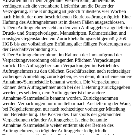
Abwarten nicht mehr zugemutet werden kann, anderenfalls
verlängert sich die vereinbarte Lieferfrist um die Dauer der
Verzögerung. Eine Kündigung ist jedoch frühestens vier Wochen
nach Eintritt der oben beschriebenen Betriebsstörung möglich. Eine
Haftung des Auftragnehmers ist in diesen Fällen ausgeschlossen.
5. Dem Auftragnehmer steht an den vom Auftraggeber angelieferten
Druck- und Stempelvorlagen, Manuskripten, Rohmaterialien und
sonstigen Gegenständen ein Zurückbehaltungsrecht gemäß § 369
HGB bis zur vollständigen Erfüllung aller fälligen Forderungen aus
der Geschäftsverbindung zu.
6. Der Auftragnehmer nimmt im Rahmen der ihm aufgrund der
Verpackungsverordnung obliegenden Pflichten Verpackungen
zurück. Der Auftraggeber kann Verpackungen im Betrieb des
Auftragnehmers zu den üblichen Geschäftszeiten nach rechtzeitiger
vorheriger Anmeldung zurückgeben, es sei denn, ihm ist eine andere
Annahme-/Sammelstelle benannt worden. Die Verpackungen
können dem Auftragnehmer auch bei der Lieferung zurückgegeben
werden, es sei denn, dem Auftraggeber ist eine andere
Annahme-/Sammelstelle benannt worden. Zurückgenommen
werden Verpackungen nur unmittelbar nach Auslieferung der Ware,
bei Folgelieferungen nur nach rechtzeitiger vorheriger Mitteilung
und Bereitstellung. Die Kosten des Transports der gebrauchten
Verpackungen trägt der Auftraggeber. Ist eine benannte
Annahme-/Sammelstelle weiter entfernt als der Betrieb des
Auftragnehmers, so trägt der Auftraggeber lediglich die