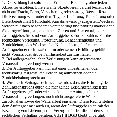
1. Die Zahlung hat sofort nach Erhalt der Rechnung ohne jeden
Abzug zu erfolgen. Eine etwaige Skontovereinbarung bezieht sich
nicht auf Fracht, Porto, Versicherung oder sonstige Versandkosten.
Die Rechnung wird unter dem Tag der Lieferung, Teillieferung oder
Lieferbereitschaft (Holschuld, Annahmeverzug) ausgestellt.Wechsel
werden nur nach besonderer Vereinbarung und zahlungshalber ohne
Skontogewährung angenommen. Zinsen und Spesen trägt der
Auftraggeber. Sie sind vom Auftraggeber sofort zu zahlen. Für die
rechtzeitige Vorlegung, Protestierung, Benachrichtigung und
Zurückleitung des Wechsels bei Nichteinlösung haftet der
Auftragnehmer nicht, sofern ihm oder seinem Erfüllungsgehilfen
nicht Vorsatz oder grobe Fahrlässigkeit zur Last fallen.
2. Bei außergewöhnlichen Vorleistungen kann angemessene
Vorauszahlung verlangt werden.
3. Der Auftraggeber kann nur mit einer unbestrittenen oder
rechtskräftig festgestellten Forderung aufrechnen oder ein
Zurückbehaltungsrecht ausüben.
4. Wird nach Vertragsabschluss erkennbar, dass die Erfüllung des
Zahlungsanspruchs durch die mangelnde Leistungsfähigkeit des
Auftraggebers gefährdet wird, so kann der Auftragnehmer
Vorauszahlung verlangen, noch nicht ausgelieferte Ware
zurückhalten sowie die Weiterarbeit einstellen. Diese Rechte stehen
dem Auftragnehmer auch zu, wenn der Auftraggeber sich mit der
Bezahlung von Lieferungen in Verzug befindet, die auf demselben
rechtlichen Verhältnis beruhen. § 321 II BGB bleibt unberührt.